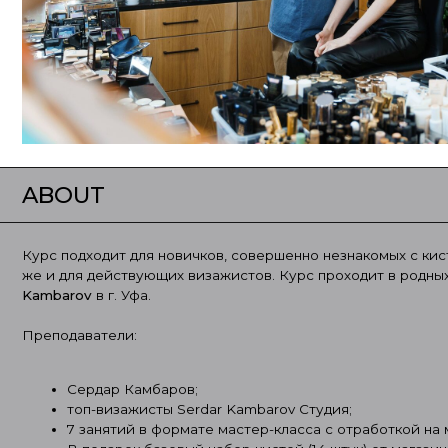
ABOUT
Курс подходит для новичков, совершенно незнакомых с кистями и 
же и для действующих визажистов. Курс проходит в родных стен
Kambarov
в г. Уфа.
Преподаватели:
Сердар Камбаров;
топ-визажисты Serdar Kambarov Студия;
7 занятий в формате мастер-класса с отработкой на моделях
В подарок базовый набор кистей (14 штук) от магазина Serda
Косметика, расходные материалы и модели предоставляютс
По окончании выдаётся сертификат о прохождении авторск
Сердара Камбарова.
Занятия проходят ежедневно: