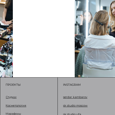
ЕКТЫ
INSTAGRAM
TELEGRAM
serdar kambar
ии
serdar kambarov
етология
sk studio moscow
фоны
sk studio ufa
а
sk studio cosmetology
ер-классы
sk studio school
зин
sk studio marathons
sk studio store
© 2026 SERDAR KAMBAROV