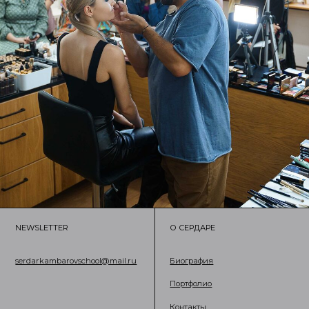
NEWSLETTER
О СЕРДАРЕ
ПРО
serdarkambarovschool@mail.ru
Биография
Студ
Портфолио
Косм
Мара
Контакты
Школ
Маст
Мага