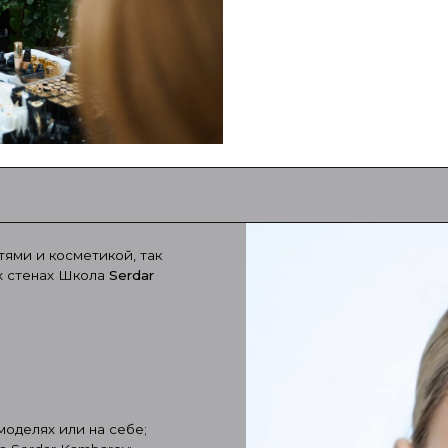
в рассрочку
косметикой, так
ах Школа
Serdar
 или на себе;
r Kambarov;
я;
ого курса